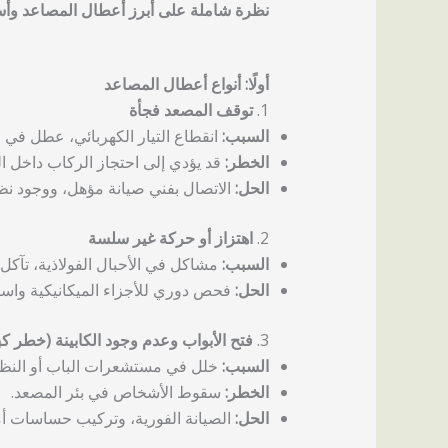
نظرة شاملة على أبرز أعطال المصاعد وأسبا
أولًا: أنواع أعطال المصاعد
1.
توقف المصعد فجأة
السبب:
انقطاع التيار الكهربائي، عطل في 
الخطر:
قد يؤدي إلى احتجاز الركاب داخل ا
الحل:
الاتصال بفني صيانة مؤهل، ووجود نظ
2.
اهتزاز أو حركة غير سلسة
السبب:
مشاكل في الأحبال الفولاذية، تآكل 
الحل:
فحص دوري للأجزاء الميكانيكية واستبد
3.
فتح الأبواب وعدم وجود الكابينة (خطر كب
السبب:
خلل في مستشعرات الباب أو النظام ا
الخطر:
سقوط الأشخاص في بئر المصعد.
الحل:
الصيانة الفورية، وتركيب حساسات أم