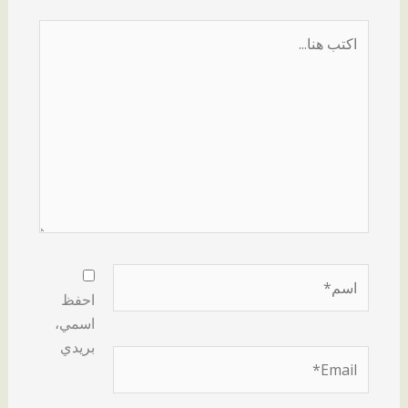
اكتب
هنا...
اسم*
احفظ
اسمي،
بريدي
Email*